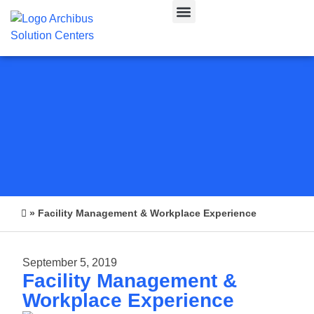
CAFM & IWMS
»
Facility Management & Workplace Experience
September 5, 2019
Facility Management &
Workplace Experience