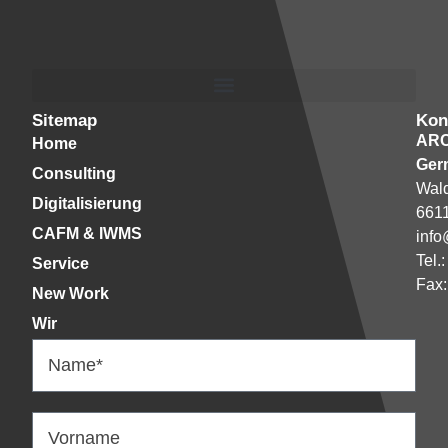
Sitemap
Kon
AR
Home
Ger
Consulting
Wald
Digitalisierung
661
CAFM & IWMS
info
Tel.
Service
Fax:
New Work
Wir
Name*
Vorname