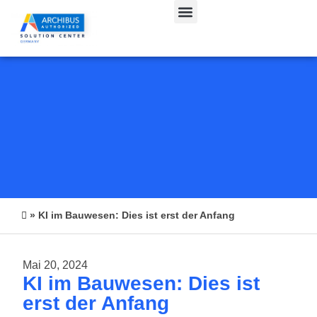
CAFM & IWMS
»
KI im Bauwesen: Dies ist erst der Anfang
Mai 20, 2024
KI im Bauwesen: Dies ist
erst der Anfang