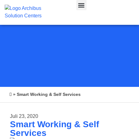
CAFM & IWMS
»
Smart Working & Self Services
Juli 23, 2020
Smart Working & Self
Services