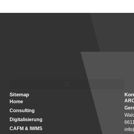
Sitemap
Kon
AR
Home
Ger
Consulting
Wald
Digitalisierung
661
CAFM & IWMS
info