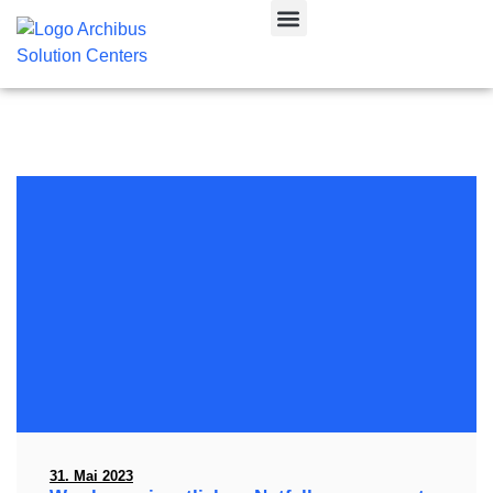
CAFM & IWMS
31. Mai 2023