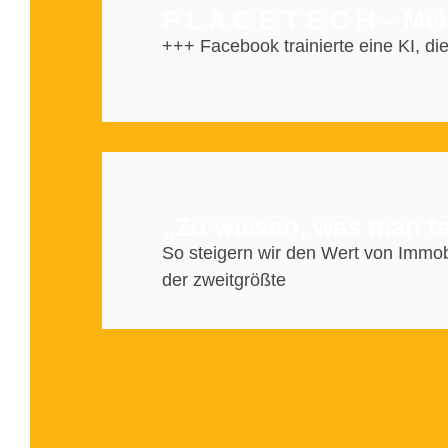
P L A C E T E C H – Me
+++ Facebook trainierte eine KI, die
„Zu wissen, was man ta
So steigern wir den Wert von Immob
der zweitgrößte