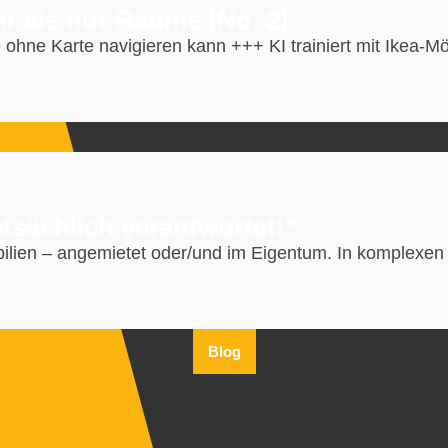
hr als nur Räume (No. 2)
 ohne Karte navigieren kann +++ KI trainiert mit Ikea-Mö
tsächlich verantwortet!“
ilien – angemietet oder/und im Eigentum. In komplexen 
Blog