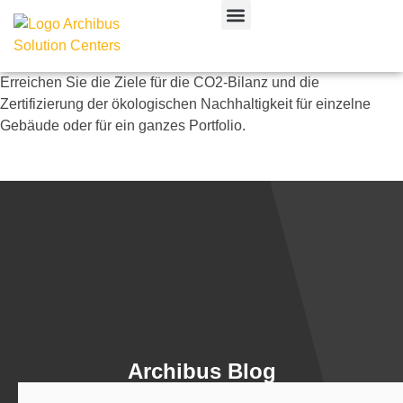
CAFM & IWMS
Erreichen Sie die Ziele für die CO2-Bilanz und die
Zertifizierung der ökologischen Nachhaltigkeit für einzelne
Gebäude oder für ein ganzes Portfolio.
Archibus Blog