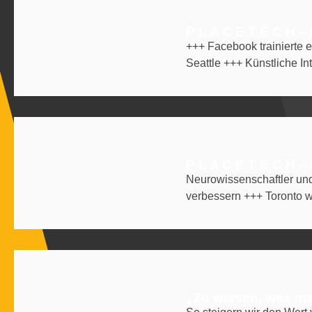
P L A C E T E C H –
+++ Facebook trainierte e
Seattle +++ Künstliche Int
P L A C E T E C H –
Neurowissenschaftler und
verbessern +++ Toronto wi
„Zu wissen, was man