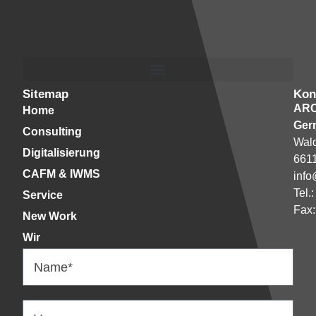
Sitemap
Kon
AR
Home
Ger
Consulting
Wald
Digitalisierung
661
CAFM & IWMS
info
Tel.
Service
Fax:
New Work
Wir
Name*