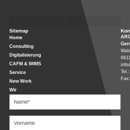
Sitemap
Kon
AR
Home
Ger
Consulting
Wald
Digitalisierung
661
CAFM & IWMS
info
Tel.
Service
Fax:
New Work
Wir
Name*
Vorname