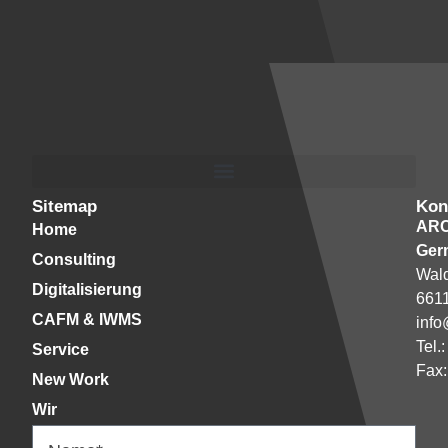
Sitemap
Kon
AR
Home
Ger
Consulting
Wald
Digitalisierung
661
CAFM & IWMS
info
Tel.
Service
Fax:
New Work
Wir