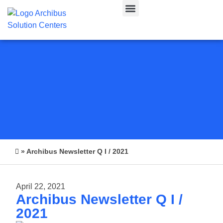
CAFM & IWMS
»
Archibus Newsletter Q I / 2021
April 22, 2021
Archibus Newsletter Q I /
2021