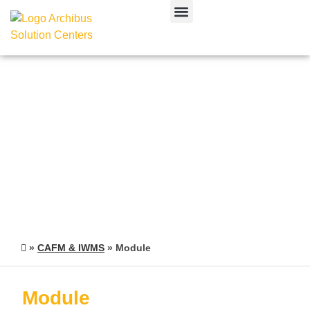
CAFM & IWMS
»
CAFM & IWMS
»
Module
Module