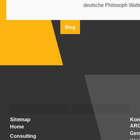
deutsche Philosoph Walte
Blog
Sitemap
Kon
AR
Home
Ger
Consulting