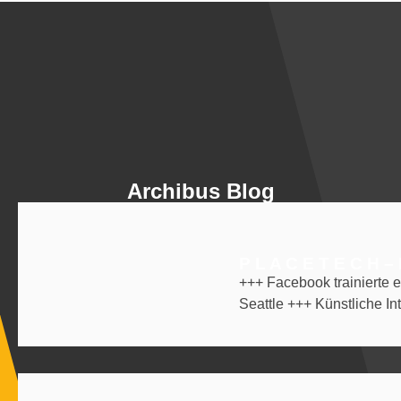
Archibus Blog
P L A C E T E C H –
+++ Facebook trainierte e
Seattle +++ Künstliche Int