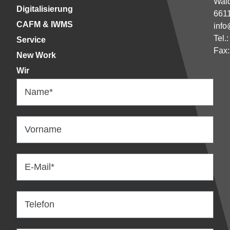
Wald
Digitalisierung
661
CAFM & IWMS
info
Tel.
Service
Fax:
New Work
Wir
Name*
Vorname
E-Mail*
Telefon