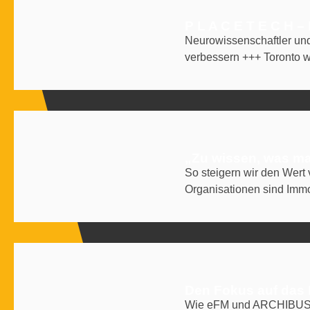
P L A C E T E C H –
Neurowissenschaftler und
verbessern +++ Toronto wi
„Zu wissen, was man
So steigern wir den Wert
Organisationen sind Immo
Den Fokus auf das 
Wie eFM und ARCHIBUS di