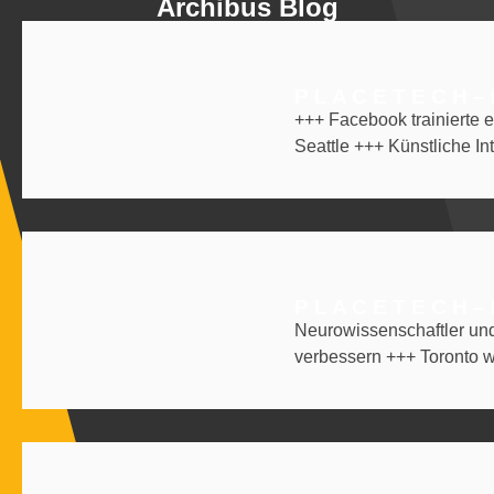
Archibus Blog
P L A C E T E C H –
+++ Facebook trainierte e
Seattle +++ Künstliche Int
P L A C E T E C H –
Neurowissenschaftler und
verbessern +++ Toronto wi