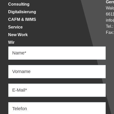
Ger
Consulting
Wald
Digitalisierung
661
CAFM & IWMS
info
Tel.
Service
Fax:
New Work
Wir
Name*
Vorname
E-Mail*
Telefon