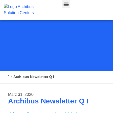
CAFM & IWMS
»
Archibus Newsletter Q I
März 31, 2020
Archibus Newsletter Q I